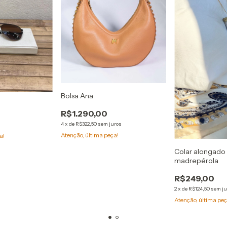
Bolsa Ana
R$1.290,00
4
x
de
R$322,50
sem juros
Atenção, última peça!
a!
Colar alongado
madrepérola
R$249,00
2
x
de
R$124,50
sem ju
Atenção, última peç