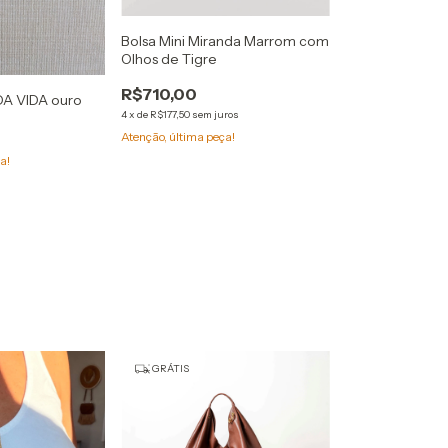
Bolsa Mini Miranda Marrom com
Olhos de Tigre
R$710,00
DA VIDA ouro
4
x
de
R$177,50
sem juros
Calça Pantalona
Atenção, última peça!
R$719,00
a!
4
x
de
R$179,75
sem ju
Só restam
2
em est
GRÁTIS