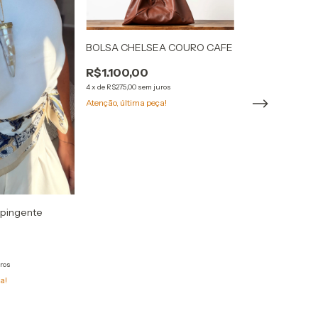
Vela Perfumad
BOLSA CHELSEA COURO CAFE
R$185,00
R$111,00
40
R$1.100,00
4
x
de
R$275,00
sem juros
Só restam
3
em est
Atenção, última peça!
 pingente
ros
a!