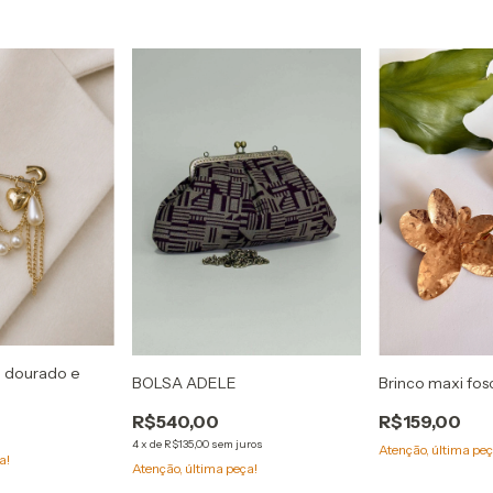
 dourado e
BOLSA ADELE
Brinco maxi fos
R$540,00
R$159,00
4
x
de
R$135,00
sem juros
Atenção, última peç
a!
Atenção, última peça!