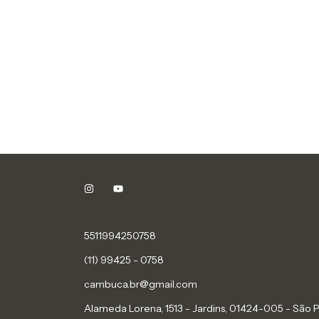
5511994250758
(11) 99425 - 0758
cambuca.br@gmail.com
Alameda Lorena, 1513 - Jardins, 01424-005 - São 