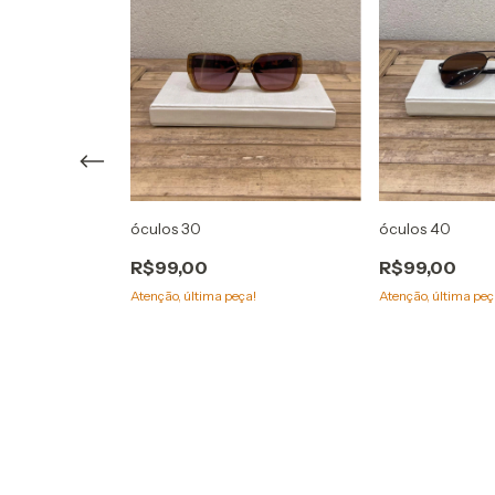
a Doce Tempo
que!
óculos 30
óculos 40
R$99,00
R$99,00
Atenção, última peça!
Atenção, última peç