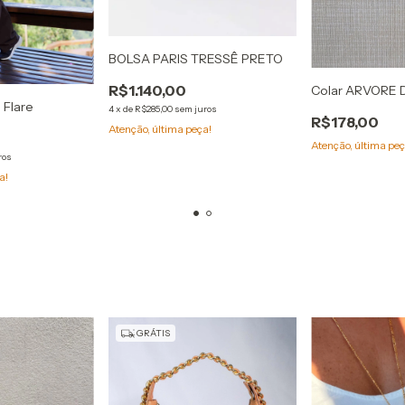
BOLSA PARIS TRESSÊ PRETO
R$1.140,00
Colar ARVORE 
Flare
4
x
de
R$285,00
sem juros
R$178,00
Atenção, última peça!
Atenção, última peç
ros
a!
GRÁTIS