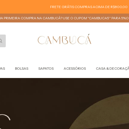
FRETE GRÁTIS COMPRAS ACIMA DE R$800,00
FRETE
UA PRIMEIRA COMPRA NA CAMBUCÁ? USE O CUPOM ''CAMBUCA5'' PARA 5%OF
PAS
BOLSAS
SAPATOS
ACESSÓRIOS
CASA & DECORAÇ