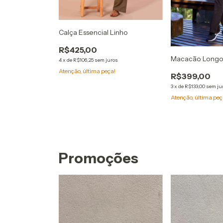
Calça Essencial Linho
R$425,00
rom Bico Fino
Macacão Longo 
4
x
de
R$106,25
sem juros
Atenção, última peça!
R$399,00
ros
3
x
de
R$133,00
sem ju
que!
Atenção, última peç
Promoções