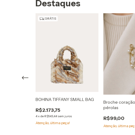
Destaques
GRÁTIS
ido MANGO
BOHINA TIFFANY SMALL BAG
Broche coração
pérolas
R$2.173,75
4
x
de
R$543,44
sem juros
R$99,00
Atenção, última peça!
Atenção, última peç