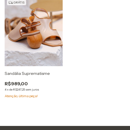
GRÁTIS
Sandália Suprematisme
R$989,00
4
x
de
R$247,25
sem juros
Atenção, última peça!