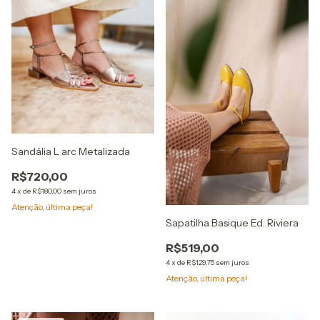
Sandália L arc Metalizada
R$720,00
4
x
de
R$180,00
sem juros
Atenção, última peça!
Sapatilha Basique Ed. Riviera
R$519,00
4
x
de
R$129,75
sem juros
Atenção, última peça!