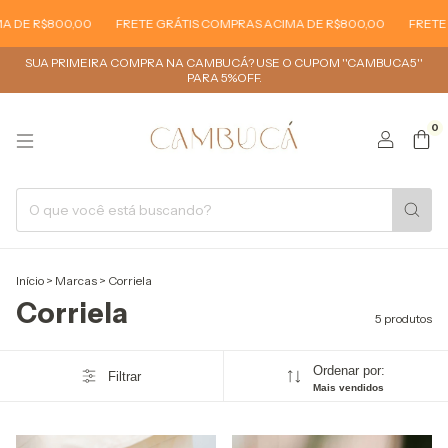
 DE R$800,00
FRETE GRÁTIS COMPRAS ACIMA DE R$800,00
FRETE G
SUA PRIMEIRA COMPRA NA CAMBUCÁ? USE O CUPOM ''CAMBUCA5''
PARA 5%OFF.
0
Início
>
Marcas
>
Corriela
Corriela
5 produtos
Ordenar por:
Filtrar
Mais vendidos