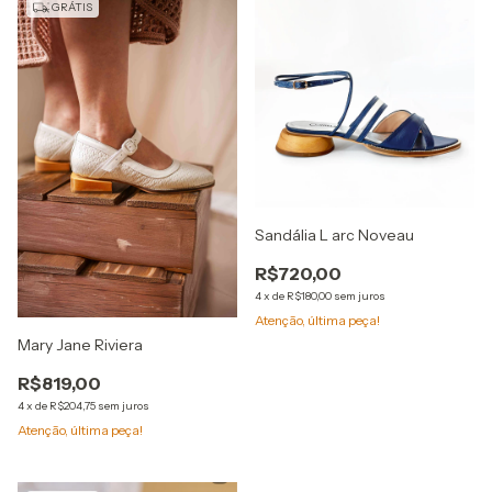
GRÁTIS
Sandália L arc Noveau
R$720,00
4
x
de
R$180,00
sem juros
Atenção, última peça!
Mary Jane Riviera
R$819,00
4
x
de
R$204,75
sem juros
Atenção, última peça!