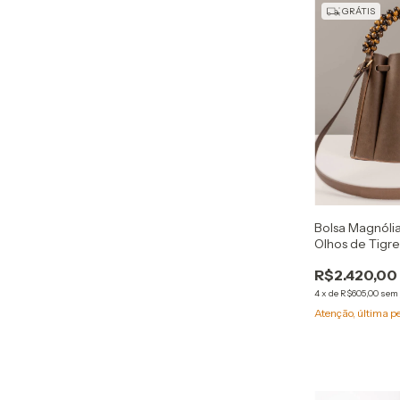
GRÁTIS
Bolsa Magnól
Olhos de Tigr
R$2.420,00
4
x
de
R$605,00
sem 
Atenção, última p