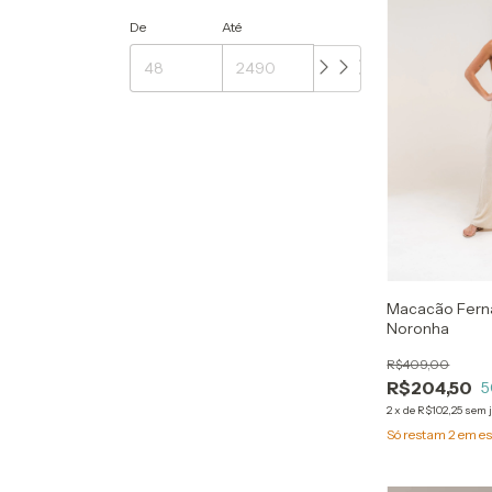
De
Até
Macacão Fern
Noronha
R$409,00
R$204,50
5
2
x
de
R$102,25
sem 
Só restam
2
em es