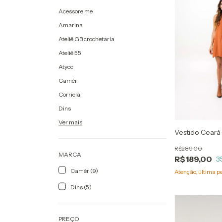
Acessore me
Amarina
Ateliê GB crochetaria
Ateliê 55
Atycc
Camér
Corriela
Dins
Ver mais
Vestido Ceará
R$289,00
MARCA
R$189,00
3
Camér (9)
Atenção, última p
Dins (5)
PREÇO