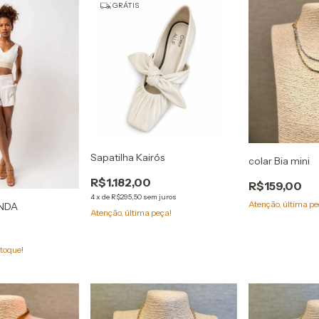
GRÁTIS
Sapatilha Kairós
colar Bia mini
R$1.182,00
R$159,00
4
x
de
R$295,50
sem juros
Atenção, última pe
NDA
Atenção, última peça!
toque!