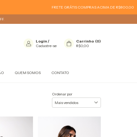
FRETE GRÁTIS COMPRAS ACIMA DE R$800,00
FRETE GRÁTI
F.
Login
/
Carrinho
(
0
)
Cadastre-se
R$0,00
ÃO
QUEM SOMOS
CONTATO
Ordenar por