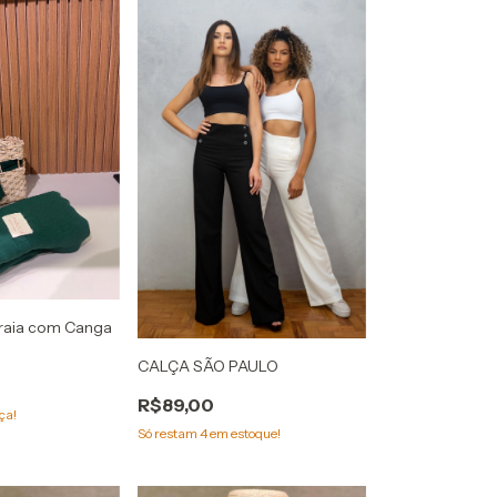
Praia com Canga
CALÇA SÃO PAULO
R$89,00
ça!
Só restam
4
em estoque!