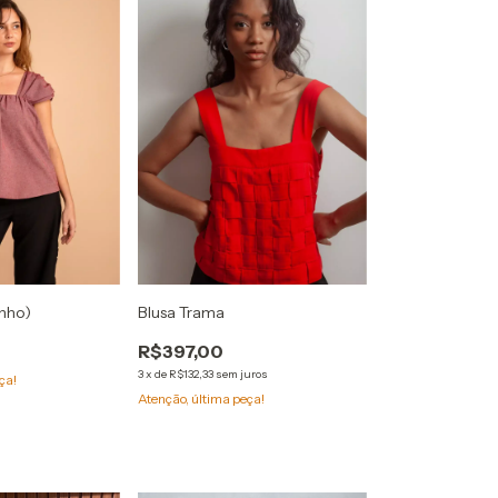
inho)
Blusa Trama
R$397,00
3
x
de
R$132,33
sem juros
ça!
Atenção, última peça!