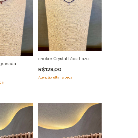
choker Crystal Lápis Lazuli
 granada
R$129,00
Atenção, última peça!
ça!