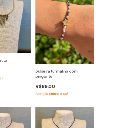
tita
pulseira turmalina com
pingente
ça!
R$89,00
Atenção, última peça!