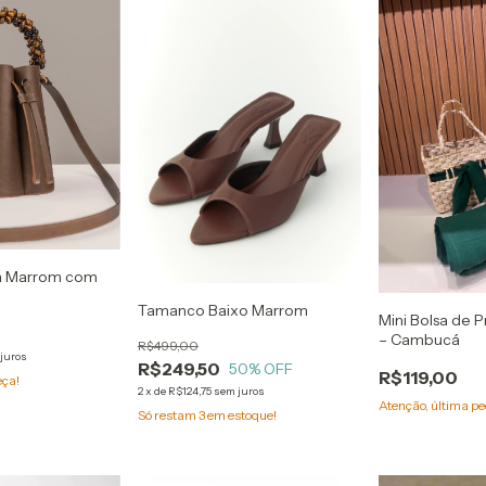
ia Marrom com
e
Tamanco Baixo Marrom
Mini Bolsa de 
– Cambucá
R$499,00
juros
R$249,50
50
% OFF
R$119,00
eça!
2
x
de
R$124,75
sem juros
Atenção, última pe
Só restam
3
em estoque!