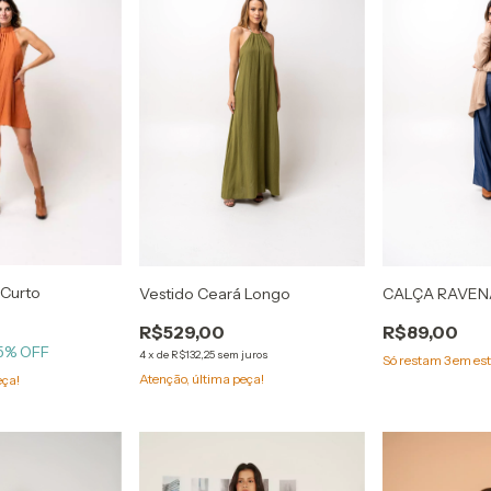
 Curto
CALÇA RAVEN
Vestido Ceará Longo
R$89,00
R$529,00
5
% OFF
4
x
de
R$132,25
sem juros
Só restam
3
em est
Atenção, última peça!
eça!