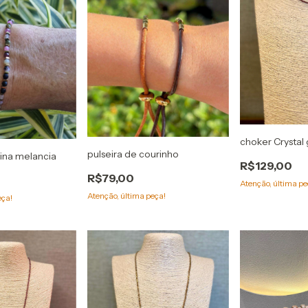
choker Crystal
pulseira de courinho
lina melancia
R$129,00
R$79,00
Atenção, última pe
Atenção, última peça!
eça!