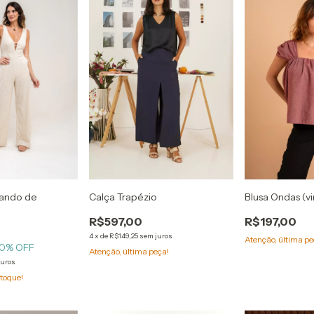
ando de
Calça Trapézio
Blusa Ondas (v
R$597,00
R$197,00
4
x
de
R$149,25
sem juros
Atenção, última pe
0
% OFF
Atenção, última peça!
juros
toque!