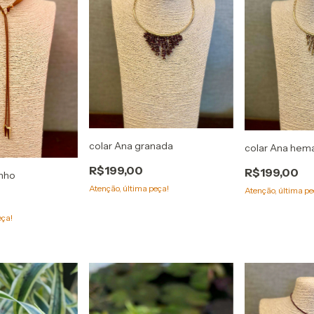
colar Ana granada
colar Ana hema
R$199,00
R$199,00
inho
Atenção, última peça!
Atenção, última pe
eça!