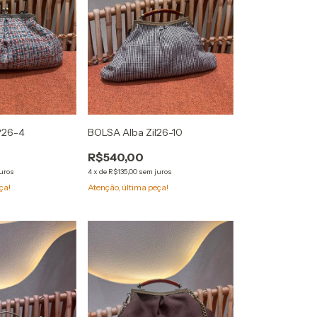
P26-4
BOLSA Alba Zil26-10
R$540,00
uros
4
x
de
R$135,00
sem juros
ça!
Atenção, última peça!