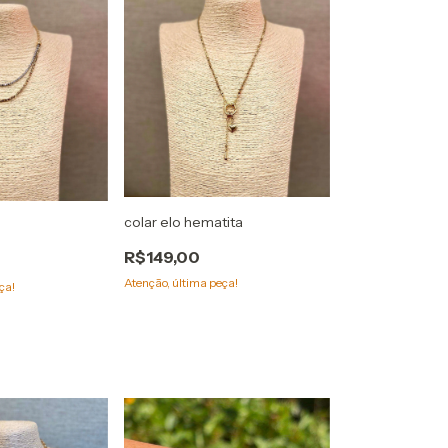
colar elo hematita
R$149,00
Atenção, última peça!
ça!