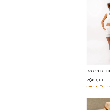
CROPPED OLI
R$89,00
Só restam
2
em es