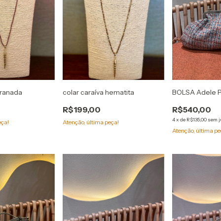
granada
colar caraíva hematita
BOLSA Adele 
R$199,00
R$540,00
4
x
de
R$135,00
sem j
eça!
Atenção, última peça!
Atenção, última pe