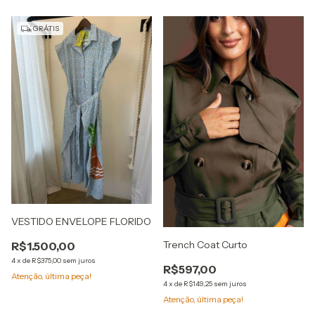
GRÁTIS
VESTIDO ENVELOPE FLORIDO
Trench Coat Curto
R$1.500,00
4
x
de
R$375,00
sem juros
R$597,00
Atenção, última peça!
4
x
de
R$149,25
sem juros
Atenção, última peça!