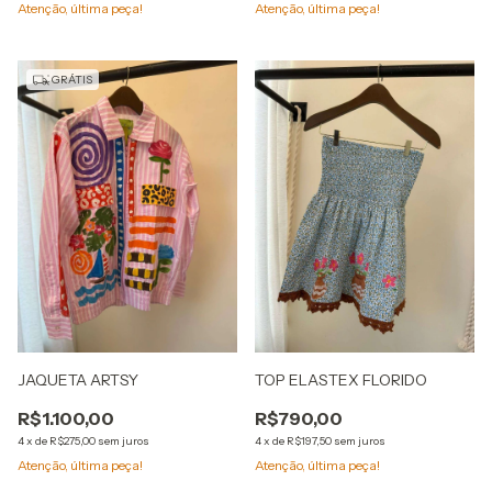
Atenção, última peça!
Atenção, última peça!
GRÁTIS
JAQUETA ARTSY
TOP ELASTEX FLORIDO
R$1.100,00
R$790,00
4
x
de
R$275,00
sem juros
4
x
de
R$197,50
sem juros
Atenção, última peça!
Atenção, última peça!