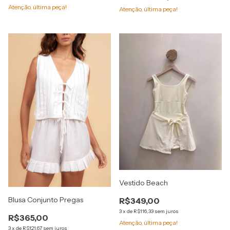
Atenção, última peça!
Atenção, última peça!
Vestido Beach
Blusa Conjunto Pregas
R$349,00
3
x
de
R$116,33
sem juros
R$365,00
Atenção, última peça!
3
x
de
R$121,67
sem juros