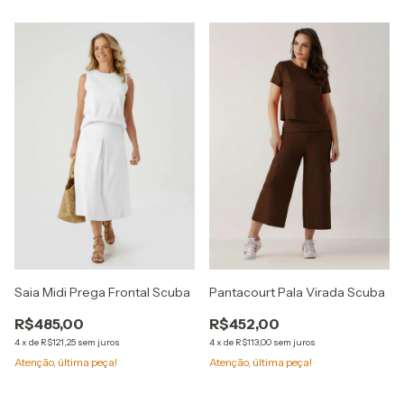
Saia Midi Prega Frontal Scuba
Pantacourt Pala Virada Scuba
R$485,00
R$452,00
4
x
de
R$121,25
sem juros
4
x
de
R$113,00
sem juros
Atenção, última peça!
Atenção, última peça!