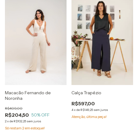
Macacão Fernando de
Calça Trapézio
Noronha
R$597,00
R$409,00
4
x
de
R$149,25
sem juros
R$204,50
50
% OFF
Atenção, última peça!
2
x
de
R$102,25
sem juros
Só restam
2
em estoque!