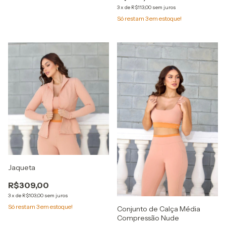
3
x
de
R$113,00
sem juros
Só restam
3
em estoque!
Jaqueta
R$309,00
3
x
de
R$103,00
sem juros
Só restam
3
em estoque!
Conjunto de Calça Média
Compressão Nude