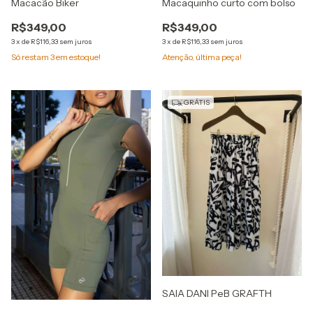
Macacão Biker
Macaquinho curto com bolso
R$349,00
R$349,00
3
x
de
R$116,33
sem juros
3
x
de
R$116,33
sem juros
Só restam
3
em estoque!
Atenção, última peça!
GRÁTIS
SAIA DANI PeB GRAFTH