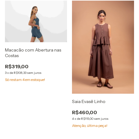
Macacão com Abertura nas
Costas
R$319,00
3
x
de
R$106,33
sem juros
Só restam
4
em estoque!
Saia Evasê Linho
R$460,00
4
x
de
R$115,00
sem juros
Atenção, última peça!