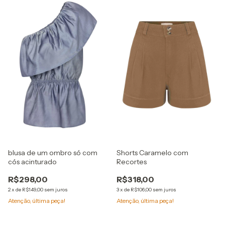
blusa de um ombro só com
Shorts Caramelo com
cós acinturado
Recortes
R$298,00
R$318,00
2
x
de
R$149,00
sem juros
3
x
de
R$106,00
sem juros
Atenção, última peça!
Atenção, última peça!