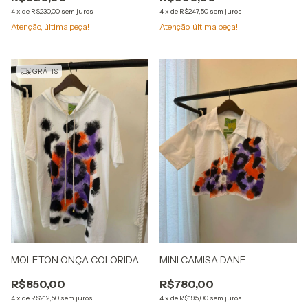
4
x
de
R$230,00
sem juros
4
x
de
R$247,50
sem juros
Atenção, última peça!
Atenção, última peça!
GRÁTIS
MOLETON ONÇA COLORIDA
MINI CAMISA DANE
R$850,00
R$780,00
4
x
de
R$212,50
sem juros
4
x
de
R$195,00
sem juros