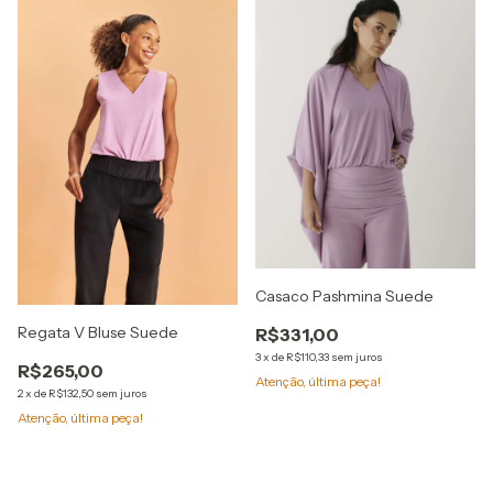
Casaco Pashmina Suede
Regata V Bluse Suede
R$331,00
3
x
de
R$110,33
sem juros
R$265,00
Atenção, última peça!
2
x
de
R$132,50
sem juros
Atenção, última peça!