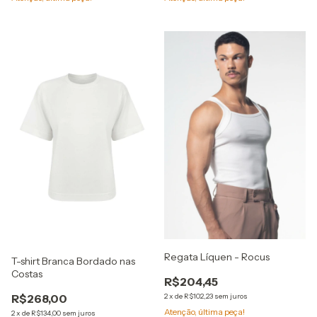
Regata Líquen - Rocus
T-shirt Branca Bordado nas
Costas
R$204,45
R$268,00
2
x
de
R$102,23
sem juros
Atenção, última peça!
2
x
de
R$134,00
sem juros