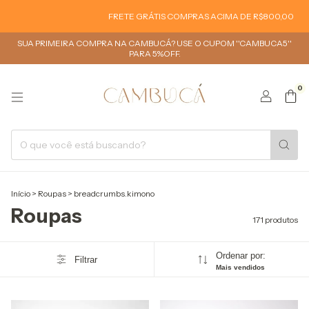
FRETE GRÁTIS COMPRAS ACIMA DE R$800,00
FRETE GRÁTIS
SUA PRIMEIRA COMPRA NA CAMBUCÁ? USE O CUPOM ''CAMBUCA5''
PARA 5%OFF.
0
Início
>
Roupas
>
breadcrumbs.kimono
Roupas
171 produtos
Ordenar por:
Filtrar
Mais vendidos