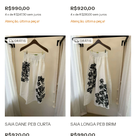
R$990,00
R$920,00
4
x
de
R$247,50
sem juros
4
x
de
R$230,00
sem juros
Atenção, última peça!
Atenção, última peça!
GRÁTIS
GRÁTIS
SAIA DANE PEB CURTA
SAIA LONGA PEB BRIM
R$920,00
R$990,00