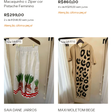
Macaquinho c Zíper cor
R$860,00
Pistache Feminino
4
x
de
R$215,00
sem juros
Atenção, última peça!
R$299,00
2
x
de
R$149,50
sem juros
Atenção, última peça!
GRÁTIS
GRÁTIS
SAIA DANE JARROS
MAXI MOLETOM BEGE