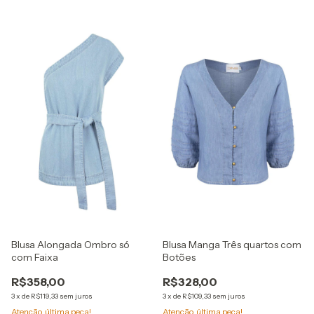
Blusa Alongada Ombro só
Blusa Manga Três quartos com
com Faixa
Botões
R$358,00
R$328,00
3
x
de
R$119,33
sem juros
3
x
de
R$109,33
sem juros
Atenção, última peça!
Atenção, última peça!