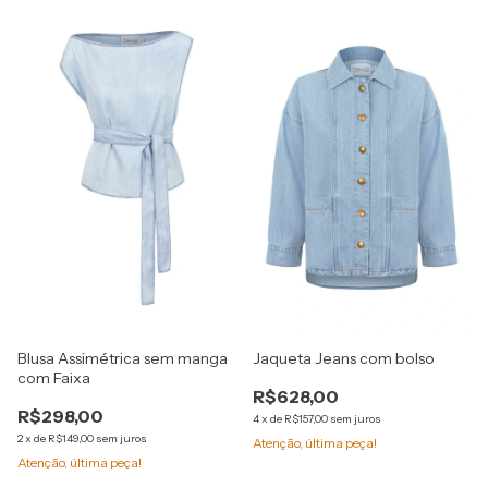
Blusa Assimétrica sem manga
Jaqueta Jeans com bolso
com Faixa
R$628,00
R$298,00
4
x
de
R$157,00
sem juros
2
x
de
R$149,00
sem juros
Atenção, última peça!
Atenção, última peça!