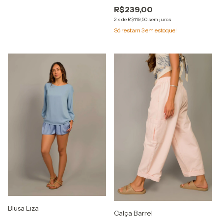
R$239,00
2
x
de
R$119,50
sem juros
Só restam
3
em estoque!
Blusa Liza
Calça Barrel