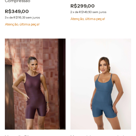
Compressão
R$299,00
R$349,00
2
x
de
R$149,50
sem juros
3
x
de
R$116,33
sem juros
Atenção, última peça!
Atenção, última peça!