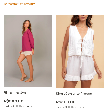
Só restam
2
em estoque!
Blusa Liza Uva
Short Conjunto Pregas
R$300,00
R$300,00
3
x
de
R$100,00
sem juros
3
x
de
R$100,00
sem juros