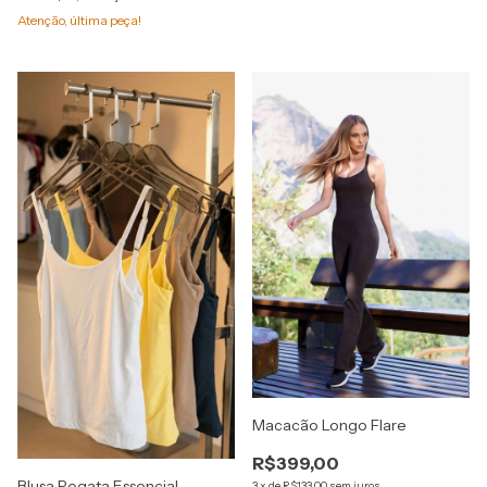
Atenção, última peça!
Macacão Longo Flare
R$399,00
Blusa Regata Essencial
3
x
de
R$133,00
sem juros