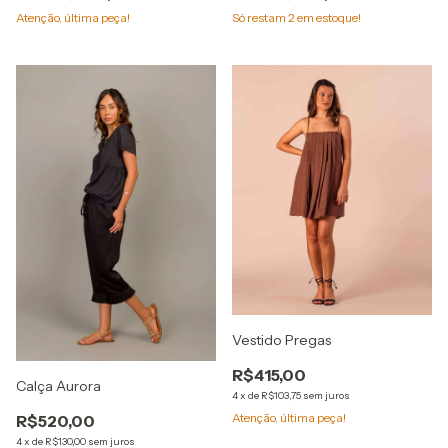
Atenção, última peça!
Só restam
2
em estoque!
Vestido Pregas
R$415,00
Calça Aurora
4
x
de
R$103,75
sem juros
Atenção, última peça!
R$520,00
4
x
de
R$130,00
sem juros