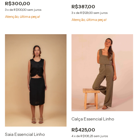
R$300,00
R$387,00
3
x
de
R$100,00
sem juros
3
x
de
R$129,00
sem juros
Atenção, última peça!
Atenção, última peça!
Calça Essencial Linho
R$425,00
Saia Essencial Linho
4
x
de
R$106,25
sem juros