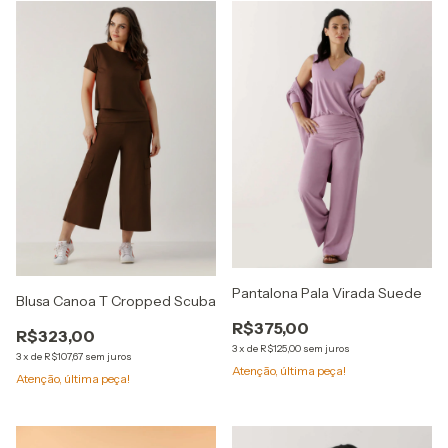
Pantalona Pala Virada Suede
Blusa Canoa T Cropped Scuba
R$375,00
R$323,00
3
x
de
R$125,00
sem juros
3
x
de
R$107,67
sem juros
Atenção, última peça!
Atenção, última peça!