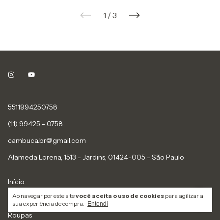
1
/
3
5511994250758
(11) 99425 - 0758
cambuca.br@gmail.com
Alameda Lorena, 1513 - Jardins, 01424-005 - São Paulo
Início
Ao navegar por este site
você aceita o uso de cookies
para agilizar a
Designers
sua experiência de compra.
Entendi
Roupas