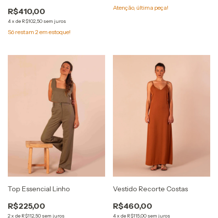
Atenção, última peça!
R$410,00
4
x
de
R$102,50
sem juros
Só restam
2
em estoque!
Top Essencial Linho
Vestido Recorte Costas
R$225,00
R$460,00
2
x
de
R$112,50
sem juros
4
x
de
R$115,00
sem juros