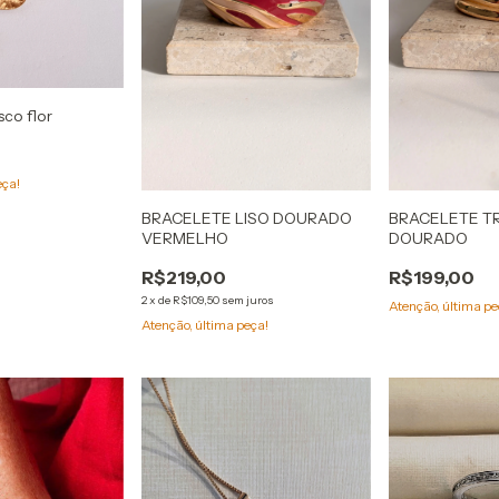
sco flor
eça!
BRACELETE LISO DOURADO
BRACELETE T
VERMELHO
DOURADO
R$219,00
R$199,00
2
x
de
R$109,50
sem juros
Atenção, última pe
Atenção, última peça!