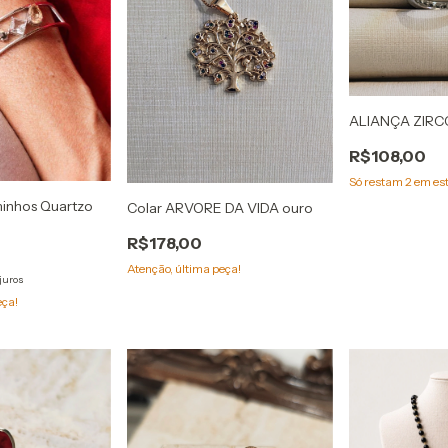
ALIANÇA ZIRC
R$108,00
Só restam
2
em es
inhos Quartzo
Colar ARVORE DA VIDA ouro
R$178,00
Atenção, última peça!
juros
eça!