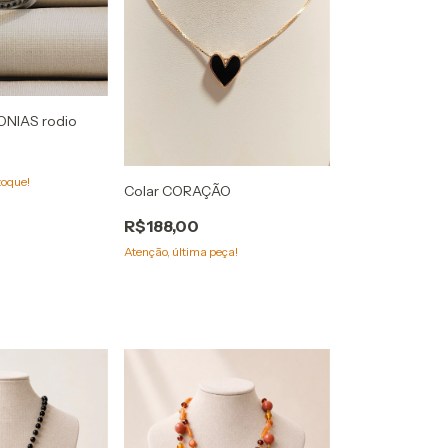
ONIAS rodio
toque!
Colar CORAÇÃO
R$188,00
Atenção, última peça!