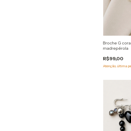
Broche G cor
madrepérola
R$99,00
Atenção, última p