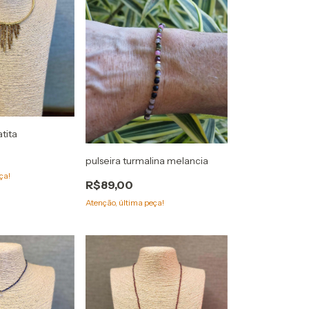
tita
pulseira turmalina melancia
ça!
R$89,00
Atenção, última peça!