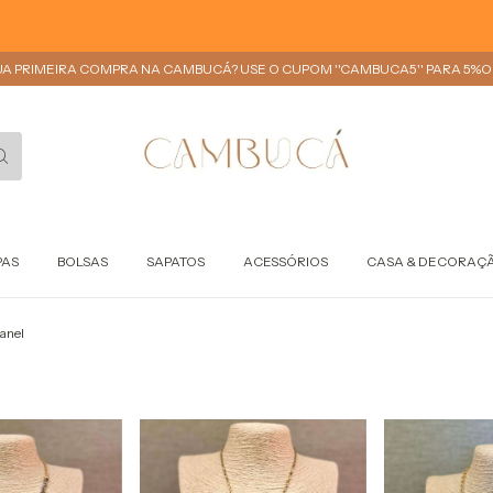
UA PRIMEIRA COMPRA NA CAMBUCÁ? USE O CUPOM ''CAMBUCA5'' PARA 5%OF
PAS
BOLSAS
SAPATOS
ACESSÓRIOS
CASA & DECORAÇ
anel