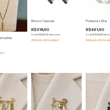
Brinco Cascais
Pulseira Litha
R$318,90
R$491,90
3
x
de
R$106,30
sem juros
4
x
de
R$122,98
sem j
hematita
Atenção, última peça!
Atenção, última pe
eça!