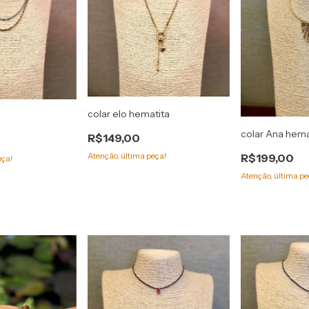
colar elo hematita
colar Ana hema
R$149,00
Atenção, última peça!
R$199,00
eça!
Atenção, última pe