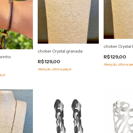
choker Crystal 
choker Crystal granada
R$129,00
urinho
R$129,00
Atenção, última pe
Atenção, última peça!
eça!