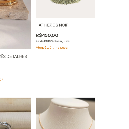
HAT HEROS NOIR
R$450,00
4
x
de
R$112,50
sem juros
Atenção, última peça!
RÊS DETALHES
ça!