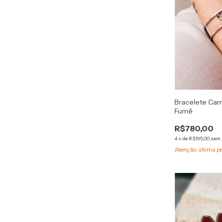
Bracelete Cam
Fumê
R$780,00
4
x
de
R$195,00
sem 
Atenção, última p