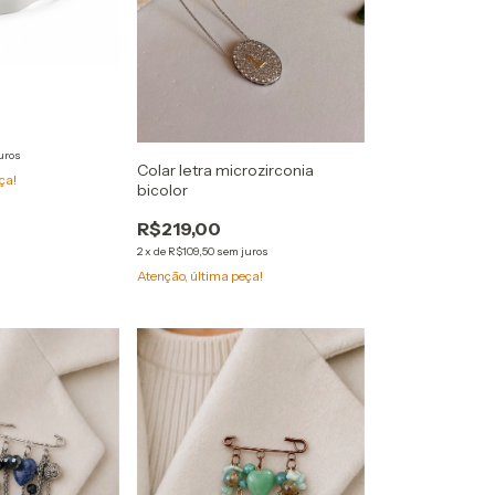
uros
Colar letra microzirconia
ça!
bicolor
R$219,00
2
x
de
R$109,50
sem juros
Atenção, última peça!