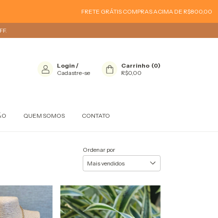
FRETE GRÁTIS COMPRAS ACIMA DE R$800,00
FRETE GRÁTIS 
F.
Login
/
Carrinho
(
0
)
Cadastre-se
R$0,00
ÃO
QUEM SOMOS
CONTATO
Ordenar por