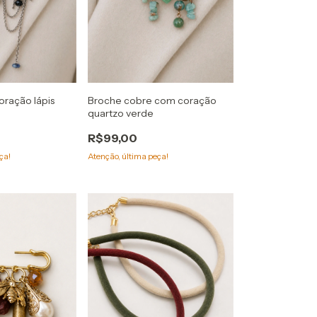
oração lápis
Broche cobre com coração
quartzo verde
R$99,00
ça!
Atenção, última peça!