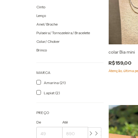
Cinto
Lenço
Anel/ Broche
Pulseira/ Tornozeleira/ Bracelete
Colar/ Choker
Brinco
colar Bia mini
R$159,00
Atenção, última p
MARCA
Amarina (21)
Lapiat (2)
PREÇO
De
Até