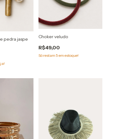
Choker veludo
e pedra jaspe
R$49,00
Só restam
5
em estoque!
ça!