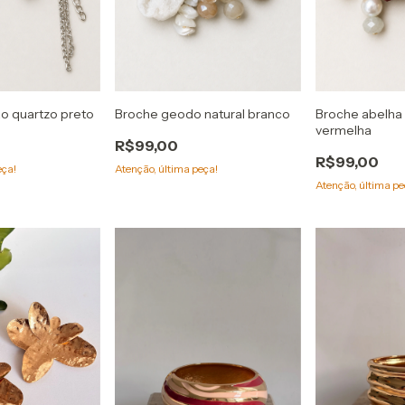
o quartzo preto
Broche geodo natural branco
Broche abelha 
vermelha
R$99,00
R$99,00
eça!
Atenção, última peça!
Atenção, última pe