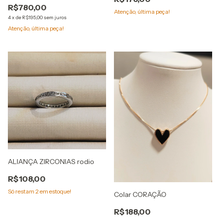
R$780,00
Atenção, última peça!
4
x
de
R$195,00
sem juros
Atenção, última peça!
ALIANÇA ZIRCONIAS rodio
R$108,00
Só restam
2
em estoque!
Colar CORAÇÃO
R$188,00