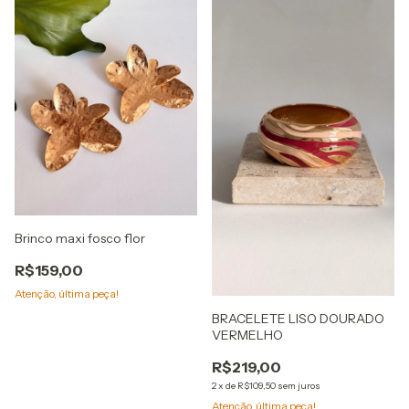
Brinco maxi fosco flor
R$159,00
Atenção, última peça!
BRACELETE LISO DOURADO
VERMELHO
R$219,00
2
x
de
R$109,50
sem juros
Atenção, última peça!