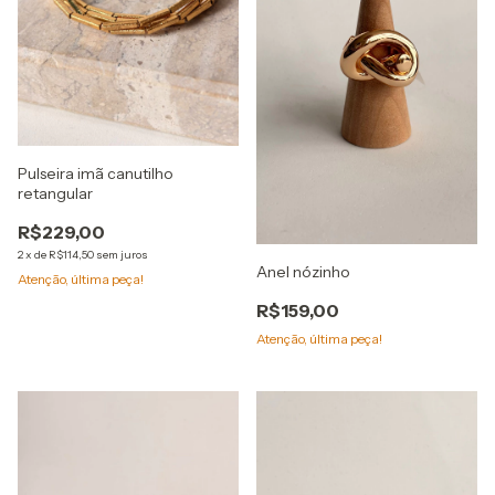
Pulseira imã canutilho
retangular
R$229,00
2
x
de
R$114,50
sem juros
Anel nózinho
Atenção, última peça!
R$159,00
Atenção, última peça!