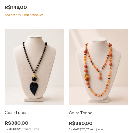
R$148,00
Só restam
2
em estoque!
Colar Lucca
Colar Torino
R$380,00
R$380,00
3
x
de
R$126,67
sem juros
3
x
de
R$126,67
sem juros