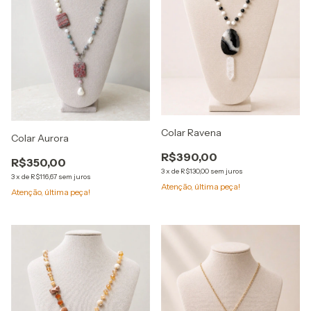
Colar Ravena
Colar Aurora
R$390,00
R$350,00
3
x
de
R$130,00
sem juros
3
x
de
R$116,67
sem juros
Atenção, última peça!
Atenção, última peça!