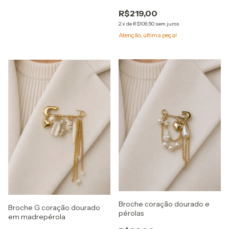
R$219,00
2
x
de
R$109,50
sem juros
Atenção, última peça!
Broche coração dourado e
Broche G coração dourado
pérolas
em madrepérola