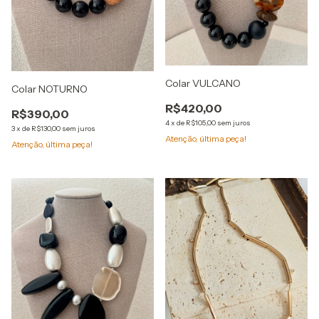
Colar VULCANO
Colar NOTURNO
R$420,00
R$390,00
4
x
de
R$105,00
sem juros
3
x
de
R$130,00
sem juros
Atenção, última peça!
Atenção, última peça!