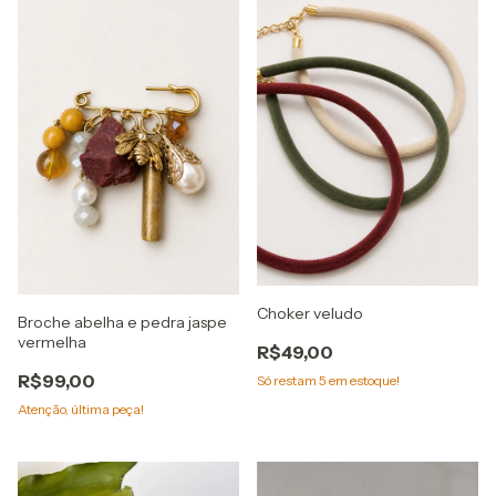
Choker veludo
Broche abelha e pedra jaspe
vermelha
R$49,00
R$99,00
Só restam
5
em estoque!
Atenção, última peça!