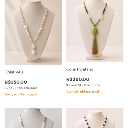
Colar Positano
Colar Véu
R$390,00
R$350,00
3
x
de
R$130,00
sem juros
3
x
de
R$116,67
sem juros
Atenção, última peça!
Atenção, última peça!