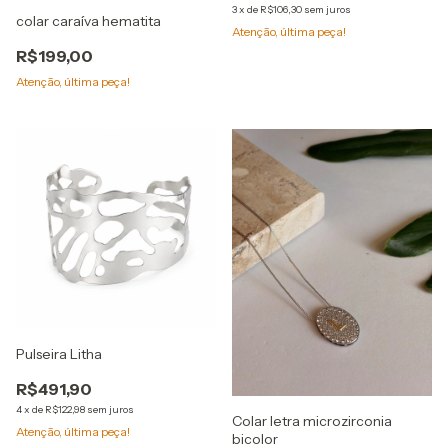
3
x
de
R$106,30
sem juros
colar caraíva hematita
Atenção, última peça!
R$199,00
Atenção, última peça!
Pulseira Litha
R$491,90
4
x
de
R$122,98
sem juros
Colar letra microzirconia
Atenção, última peça!
bicolor