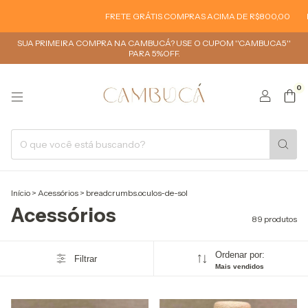
FRETE GRÁTIS COMPRAS ACIMA DE R$800,00
FRETE GRÁTIS COMP
SUA PRIMEIRA COMPRA NA CAMBUCÁ? USE O CUPOM ''CAMBUCA5''
PARA 5%OFF.
0
Início
>
Acessórios
>
breadcrumbs.oculos-de-sol
Acessórios
89 produtos
Ordenar por:
Filtrar
Mais vendidos