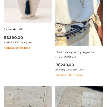
Colar Amalfi
R$390,00
3
x
de
R$130,00
sem juros
Atenção, última peça!
Colar alongado pingente
madrepérola
R$249,00
2
x
de
R$124,50
sem juros
Atenção, última peça!